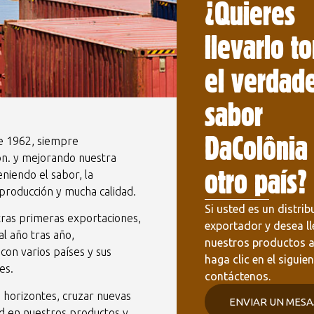
¿Quieres
llevarlo t
el verdad
sabor
DaColônia
e 1962, siempre
ón. y mejorando nuestra
otro país?
niendo el sabor, la
producción y mucha calidad.
Si usted es un distrib
as primeras exportaciones,
exportador y desea ll
l año tras año,
nuestros productos a
 con varios países y sus
haga clic en el siguie
es.
contáctenos.
horizontes, cruzar nuevas
ENVIAR UN MESA
d en nuestros productos y