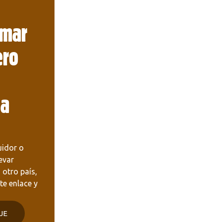
omar
ero
 a
uidor o
evar
 otro país,
nte enlace y
JE