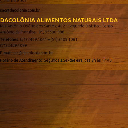
e-mail para nós:
sac@dacolonia.com.br
DACOLÔNIA ALIMENTOS NATURAIS LTDA
Rua Antônio Osório dos Santos, 402 – Segundo Distrito – Santo
Antônio da Patrulha – RS, 95500-000
Telefones
: (51) 3409.1041 – (51) 3409.1081
(51) 3409.1089
E-mail:
sac@dacolonia.com.br
Horário de Atendimento
: Segunda a Sexta-Feira, das 8h às 17:45