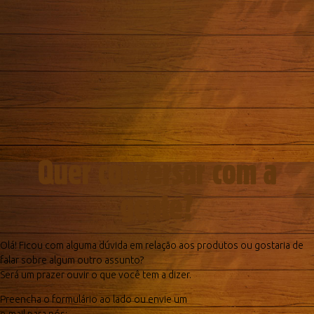
Quer conversar com a
gente?
Olá! Ficou com alguma dúvida em relação aos produtos ou gostaria de
falar sobre algum outro assunto?
Será um prazer ouvir o que você tem a dizer.
Preencha o formulário ao lado ou envie um